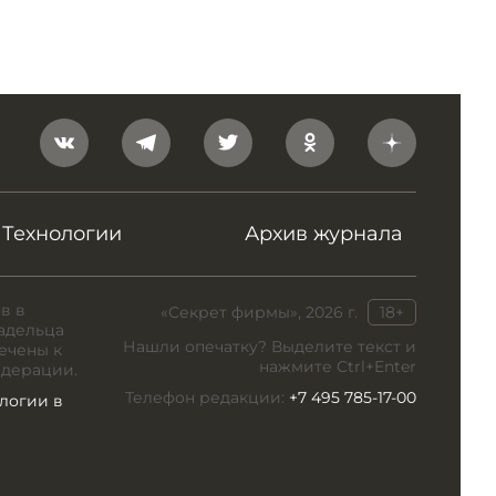
Технологии
Архив журнала
в в
«Секрет фирмы», 2026 г.
18+
адельца
Нашли опечатку? Выделите текст и
ечены к
нажмите Ctrl+Enter
едерации.
Телефон редакции:
+7 495 785-17-00
логии в