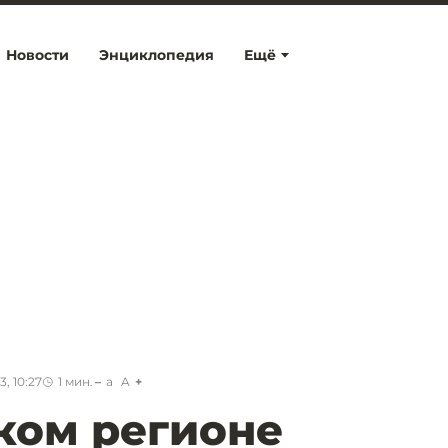
Новости
Энциклопедия
Ещё
, 10:27
1
мин.
a
A
ком регионе