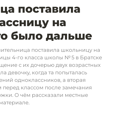
ца поставила
ассницу на
то было дальше
учительница поставила школьницу на
ицы 4-го класса школы № 5 в Братске
щение с их дочерью двух возрастных
ла девочку, когда та попыталась
ений одноклассников, а вторая
и перед классом после замечания
ужки. О чём рассказали местные
материале.