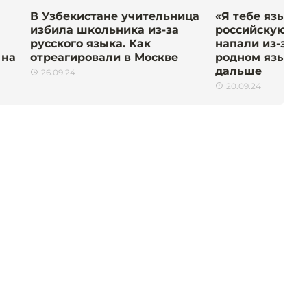
В Узбекистане учительница
«Я тебе язык о
избила школьника из-за
российскую уч
русского языка. Как
напали из-за з
 на
отреагировали в Москве
родном языке.
дальше
26.09.24
20.09.24