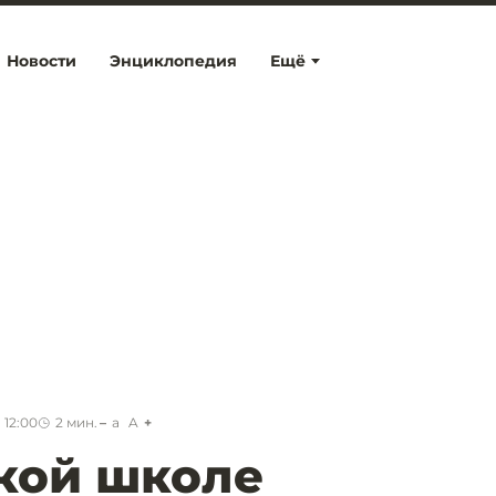
Новости
Энциклопедия
Ещё
 12:00
2
мин.
a
A
кой школе