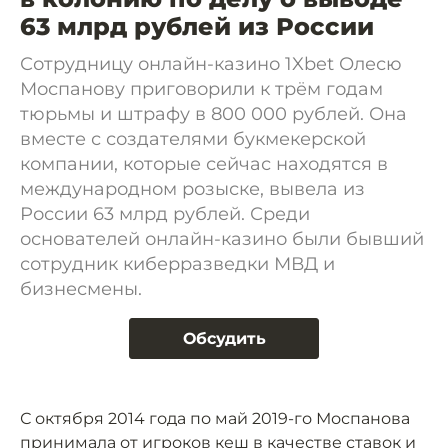
63 млрд рублей из России
Сотрудницу онлайн-казино 1Xbet Олесю
Моспанову приговорили к трём годам
тюрьмы и штрафу в 800 000 рублей. Она
вместе с создателями букмекерской
компании, которые сейчас находятся в
международном розыске, вывела из
России 63 млрд рублей. Среди
основателей онлайн-казино были бывший
сотрудник киберразведки МВД и
бизнесмены.
Обсудить
С октября 2014 года по май 2019-го Моспанова
принимала
от игроков кеш в качестве ставок и