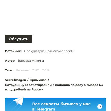
Обсудить
Источник:
Прокуратура Брянской области
Автор:
Варвара Митина
Теги:
Регионы
ФНС
ФСБ
Secretmag.ru
/
Криминал
/
Сотрудницу 1Xbet отправили в колонию по делу о выводе 63
млрд рублей из России
Все секреты бизнеса у нас
в Telegram