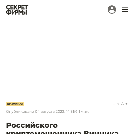
a
A
КРИМИНАЛ
Опубликовано
04 августа 2022, 14:31
1
мин.
Российского
криптомошенника Винника