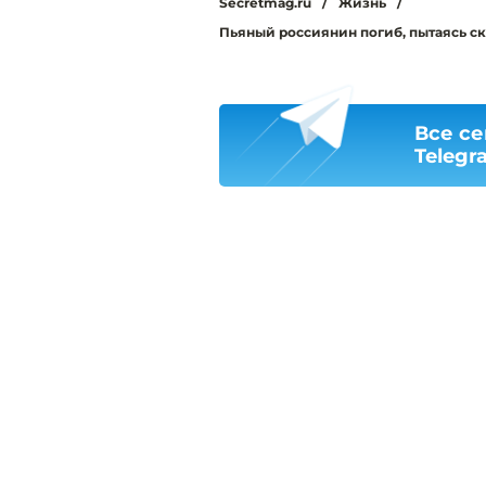
Secretmag.ru
/
Жизнь
/
Пьяный россиянин погиб, пытаясь ск
Все се
Telegr