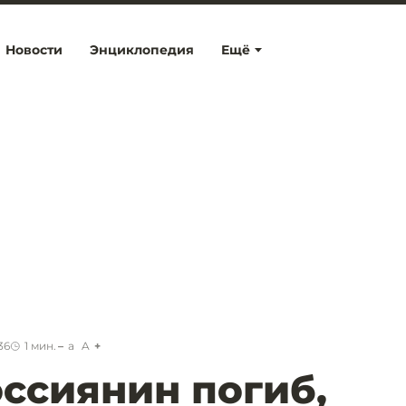
Новости
Энциклопедия
Ещё
36
1
мин.
a
A
ссиянин погиб,