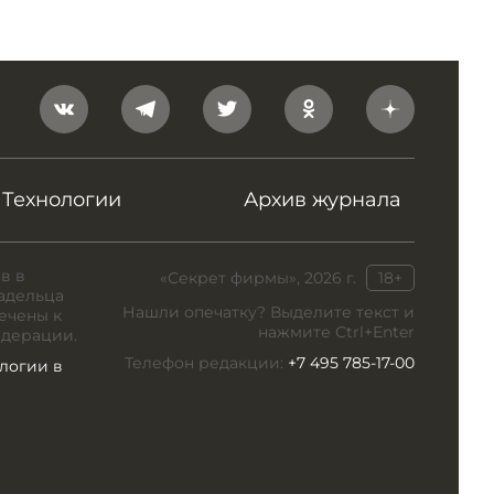
Технологии
Архив журнала
в в
«Секрет фирмы», 2026 г.
18+
адельца
Нашли опечатку? Выделите текст и
ечены к
нажмите Ctrl+Enter
едерации.
Телефон редакции:
+7 495 785-17-00
логии в