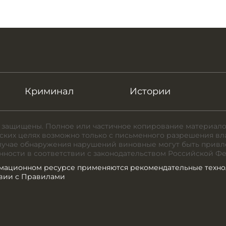
Криминал
Истории
 защищены. Полное или частичное копирование материало
ких целях возможно только с письменного разрешения вл
случае обнаружения нарушений виновные могут быть привл
нности в соответствии с законодательством Российской Ф
мационном ресурсе применяются рекомендательные техно
твии с Правилами