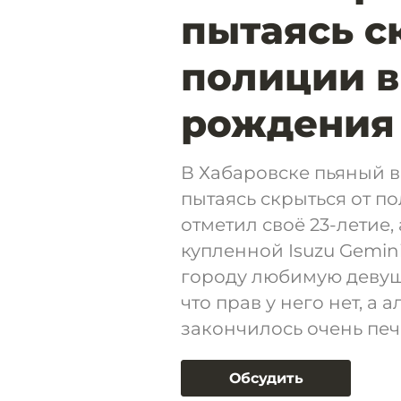
пытаясь с
полиции в
рождения
В Хабаровске пьяный в
пытаясь скрыться от п
отметил своё 23-летие,
купленной Isuzu Gemini
городу любимую девуш
что прав у него нет, а а
закончилось очень печ
Обсудить