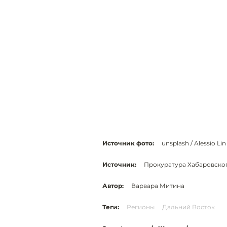
Источник фото:
unsplash / Alessio Lin
Источник:
Прокуратура Хабаровско
Автор:
Варвара Митина
Теги:
Регионы
Дальний Восток