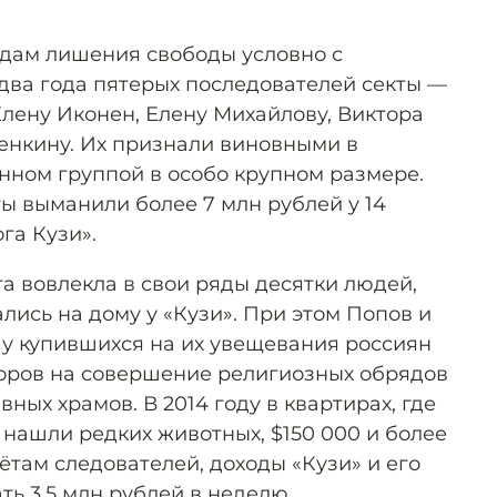
одам лишения свободы условно с
два года пятерых последователей секты —
лену Иконен, Елену Михайлову, Виктора
енкину. Их признали виновными в
ном группой в особо крупном размере.
ы выманили более 7 млн рублей у 14
га Кузи».
а вовлекла в свои ряды десятки людей,
лись на дому у «Кузи». При этом Попов и
у купившихся на их увещевания россиян
оров на совершение религиозных обрядов
ных храмов. В 2014 году в квартирах, где
 нашли редких животных, $150 000 и более
ётам следователей, доходы «Кузи» и его
ть 3,5 млн рублей в неделю.