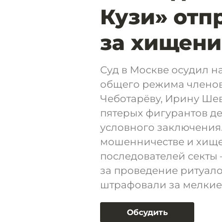
Кузи» отп
за хищени
Суд в Москве осудил н
общего режима членов
Чеботарёву, Ирину Ше
пятерых фигурантов д
условного заключения
мошенничестве и хище
последователей секты —
за проведение ритуало
штрафовали за мелкие
Обсудить