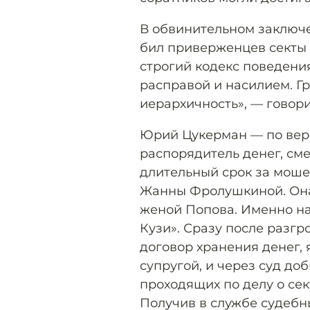
В обвинительном заключе
бил приверженцев секты т
строгий кодекс поведен
расправой и насилием. Г
иерархичность», — говори
Юрий Цукерман — по верс
распорядитель денег, сме
длительный срок за мош
Жанны Фролушкиной. Она,
женой Попова. Именно на
Кузи». Сразу после разгр
договор хранения денег
супругой, и через суд доб
проходящих по делу о сек
Получив в службе судебн