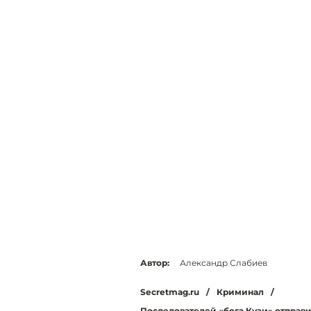
Автор:
Александр Слабиев
Secretmag.ru
/
Криминал
/
Последователей «бога Кузи» отправ