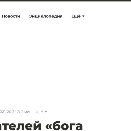
Новости
Энциклопедия
Ещё
021, 20:24
2
мин.
a
A
телей «бога