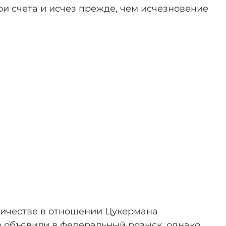
ои счета и исчез прежде, чем исчезновение
ничестве в отношении Цукермана
го объявили в федеральный розыск, однако