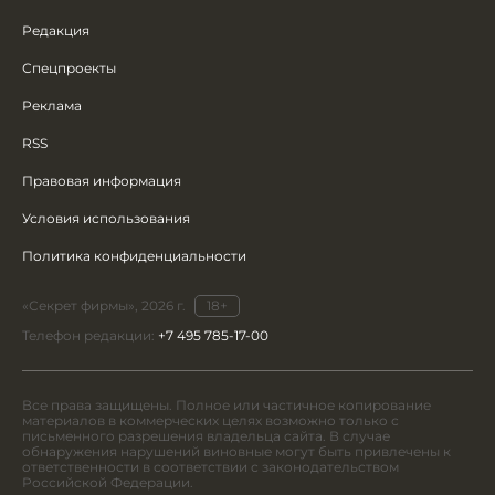
Редакция
Спецпроекты
Реклама
RSS
Правовая информация
Условия использования
Политика конфиденциальности
«Секрет фирмы», 2026 г.
18+
Телефон редакции:
+7 495 785-17-00
Все права защищены. Полное или частичное копирование
материалов в коммерческих целях возможно только с
письменного разрешения владельца сайта. В случае
обнаружения нарушений виновные могут быть привлечены к
ответственности в соответствии с законодательством
Российской Федерации.