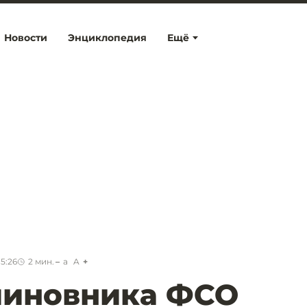
Новости
Энциклопедия
Ещё
15:26
2
мин.
a
A
чиновника ФСО