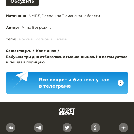
Обсудить
Источник:
УМВД России по Тюменской области
Автор:
Анна Бояршина
Теги:
Россия
Регионы
Тюмень
Secretmag.ru
/
Криминал
/
Бабушка три дня отбивалась от мошенников. Но потом устала
и пошла в полицию
Все секреты бизнеса у нас
в телеграме