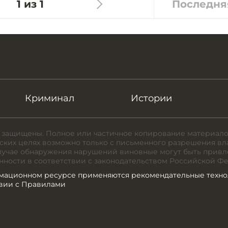
1 из 1
Последня
Криминал
Истории
 защищены. Полное или частичное копирование материало
ких целях возможно только с письменного разрешения вл
случае обнаружения нарушений виновные могут быть привл
нности в соответствии с законодательством Российской Ф
мационном ресурсе применяются рекомендательные техно
твии с Правилами