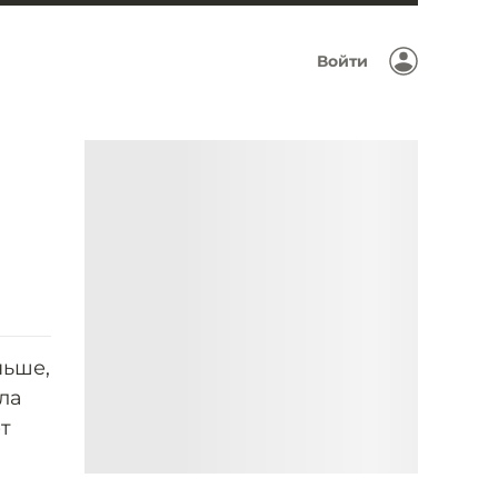
Войти
ньше,
ла
т