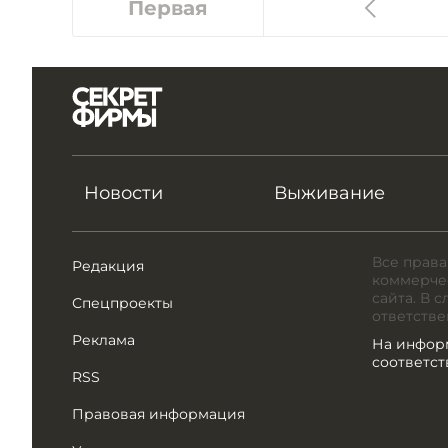
Первая
Новости
Выживание
Все права
Редакция
коммерчес
сайта. В 
Спецпроекты
ответстве
Реклама
На инфор
соответс
RSS
Правовая информация