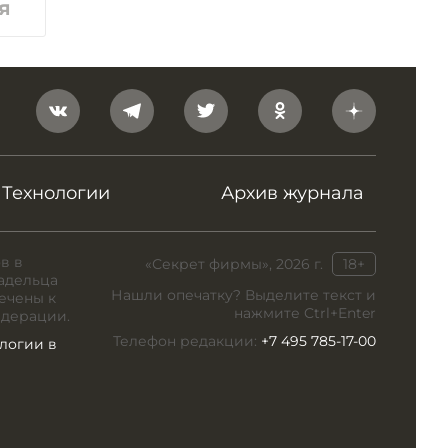
я
Технологии
Архив журнала
в в
«Секрет фирмы», 2026 г.
18+
адельца
Нашли опечатку? Выделите текст и
ечены к
нажмите Ctrl+Enter
едерации.
Телефон редакции:
+7 495 785-17-00
логии в