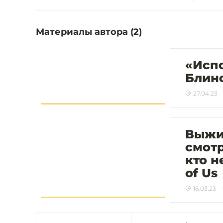
Материалы автора (
2
)
«Исп
Блино
27.04.23
Выжив
смотр
кто н
of Us
16.03.23