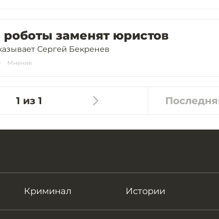
 роботы заменят юристов
казывает Сергей Бекренев
Мнения
1 из 1
Последня
Криминал
Истории