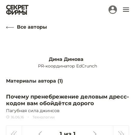
Все авторы
Дина Динова
PR-координатор EdCrunch
Материалы автора (
1
)
Почему пренебрежение деловым дресс-
кодом вам обойдётся дорого
Пагубная сила джинсов
16.06.16
Технологии
1 из 1