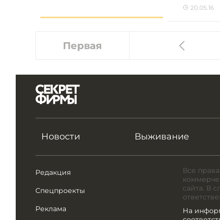
20.05.16
Первая
Новости
Выживание
Все права
Редакция
коммерчес
сайта. В 
Спецпроекты
ответстве
Реклама
На инфор
соответс