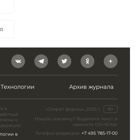
я
Технологии
Архив журнала
в в
«Секрет фирмы», 2026 г.
18+
адельца
Нашли опечатку? Выделите текст и
ечены к
нажмите Ctrl+Enter
едерации.
Телефон редакции:
+7 495 785-17-00
логии в