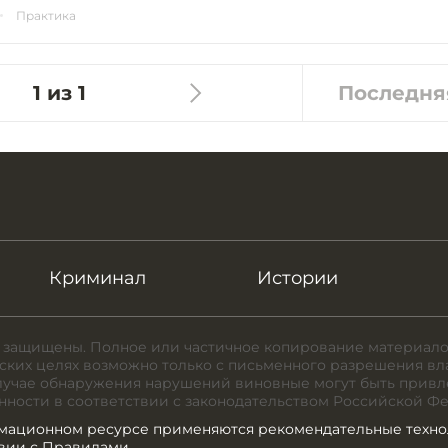
Практика
1 из 1
Последня
Криминал
Истории
 защищены. Полное или частичное копирование материало
ких целях возможно только с письменного разрешения вл
случае обнаружения нарушений виновные могут быть привл
нности в соответствии с законодательством Российской Ф
мационном ресурсе применяются рекомендательные техно
твии с Правилами