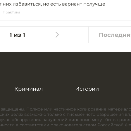
 них избавиться, но есть вариант получше
Практика
1 из 1
Последня
Криминал
Истории
 защищены. Полное или частичное копирование материало
ких целях возможно только с письменного разрешения вл
случае обнаружения нарушений виновные могут быть привл
нности в соответствии с законодательством Российской Ф