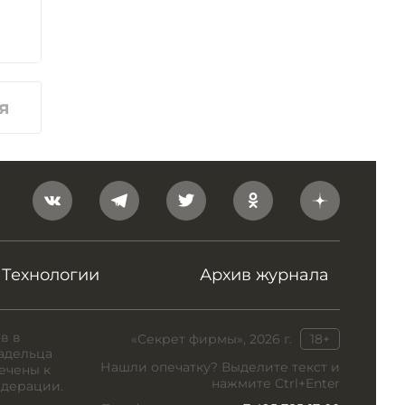
я
Технологии
Архив журнала
в в
«Секрет фирмы», 2026 г.
18+
адельца
Нашли опечатку? Выделите текст и
ечены к
нажмите Ctrl+Enter
едерации.