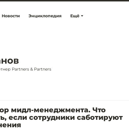
Новости
Энциклопедия
Ещё
анов
нер Partners & Partners
вор мидл-менеджмента. Что
ь, если сотрудники саботируют
нения