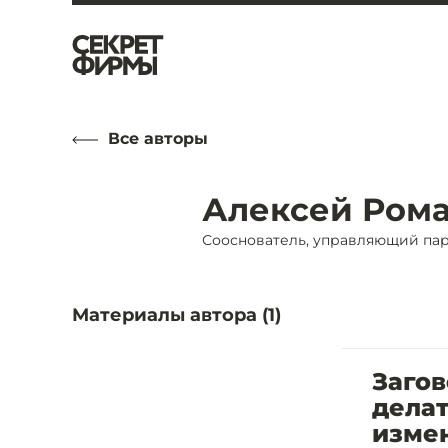
Все авторы
Алексей Ром
Сооснователь, управляющий парт
Материалы автора (
1
)
Заго
делат
изме