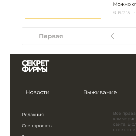
Можно от
19.12.18
Первая
Новости
Выживание
Все права
Редакция
коммерчес
сайта. В 
Спецпроекты
ответстве