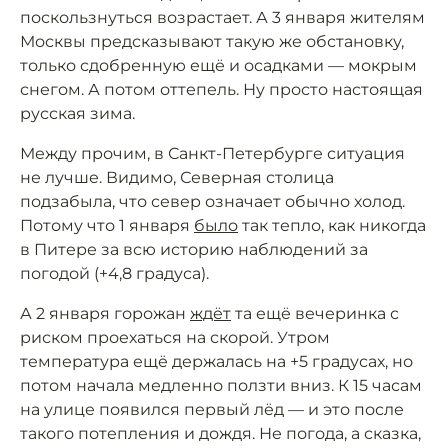
поскользнуться возрастает. А 3 января жителям
Москвы предсказывают такую же обстановку,
только сдобренную ещё и осадками — мокрым
снегом. А потом оттепель. Ну просто настоящая
русская зима.
Между прочим, в Санкт-Петербурге ситуация
не лучше. Видимо, Северная столица
подзабыла, что север означает обычно холод.
Потому что 1 января
было
так тепло, как никогда
в Питере за всю историю наблюдений за
погодой (+4,8 градуса).
А 2 января горожан
ждёт
та ещё вечеринка с
риском проехаться на скорой. Утром
температура ещё держалась на +5 градусах, но
потом начала медленно ползти вниз. К 15 часам
на улице появился первый лёд — и это после
такого потепления и дождя. Не погода, а сказка,