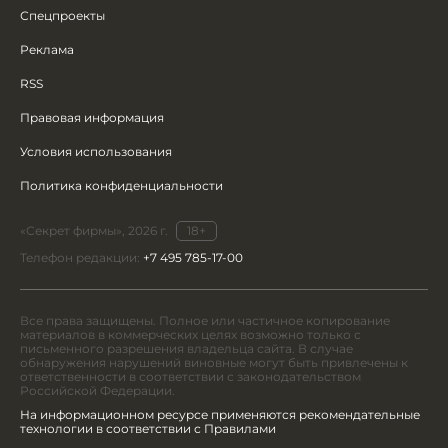
Спецпроекты
Реклама
RSS
Правовая информация
Условия использования
Политика конфиденциальности
«Секрет фирмы», 2026 г.
18+
Телефон редакции:
+7 495 785-17-00
Все права защищены. Полное или частичное копирование
материалов в коммерческих целях возможно только с
письменного разрешения владельца сайта. В случае
обнаружения нарушений виновные могут быть привлечены к
ответственности в соответствии с законодательством
Российской Федерации.
На информационном ресурсе применяются рекомендательные
технологии в соответствии с Правилами