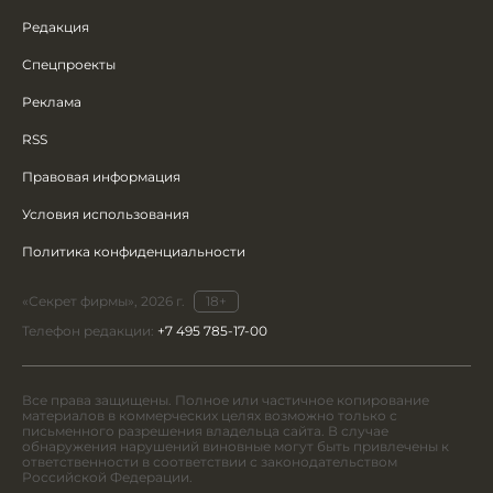
Редакция
Спецпроекты
Реклама
RSS
Правовая информация
Условия использования
Политика конфиденциальности
«Секрет фирмы», 2026 г.
18+
Телефон редакции:
+7 495 785-17-00
Все права защищены. Полное или частичное копирование
материалов в коммерческих целях возможно только с
письменного разрешения владельца сайта. В случае
обнаружения нарушений виновные могут быть привлечены к
ответственности в соответствии с законодательством
Российской Федерации.