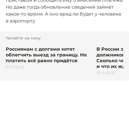
приставом и сообщить ему о внесении платежа.
Но даже тогда обновление сведений займёт
какое-то время. А оно вряд ли будет у человека
в аэропорту.
Читайте на тему:
Россиянам с долгами хотят
В России за
облегчить выезд за границу. Но
должников п
платить всё равно придётся
Сколько чел
и что их ждё
27.04.25
25.05.25