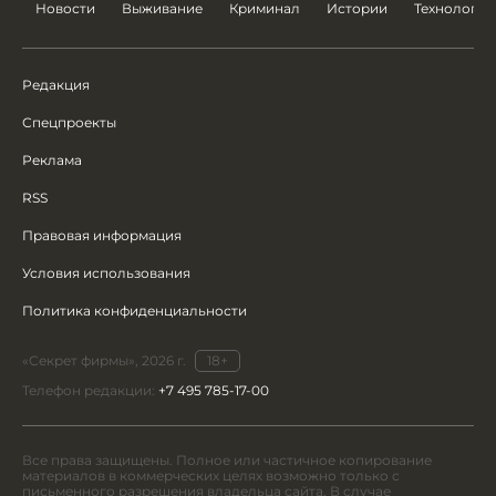
Новости
Выживание
Криминал
Истории
Технологии
Редакция
Спецпроекты
Реклама
RSS
Правовая информация
Условия использования
Политика конфиденциальности
«Секрет фирмы», 2026 г.
18+
Телефон редакции:
+7 495 785-17-00
Все права защищены. Полное или частичное копирование
материалов в коммерческих целях возможно только с
письменного разрешения владельца сайта. В случае