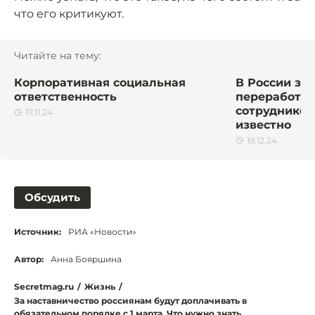
что его критикуют.
Читайте на тему:
Корпоративная социальная
В России за
ответственность
переработки
сотрудников 
17.11.24
известно
19.12.24
Обсудить
Источник:
РИА «Новости»
Автор:
Анна Бояршина
Secretmag.ru
/
Жизнь
/
За наставничество россиянам будут доплачивать в
обязательном порядке с 1 марта. Что нужно знать