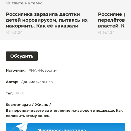
Читайте на тему:
Россиянка заразила десятки
Россияне ри
детей норовирусом, пытаясь их
перелётов и
накормить. Как её наказали
властей. Ка
14.11.24
14.11.24
Обсудить
Источник:
РИА «Новости»
Автор:
Даниил Фарниев
Тег:
ЖКХ
Secretmag.ru
/
Жизнь
/
Вы переплачиваете за отопление из-за окон в подъезде. Как
положить этому конец
Экспресс-доставка