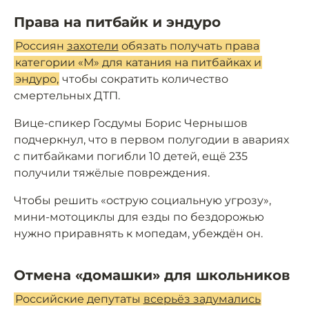
Права на питбайк и эндуро
Россиян
захотели
обязать получать права
категории «М» для катания на питбайках и
эндуро,
чтобы сократить количество
смертельных ДТП.
Вице-спикер Госдумы Борис Чернышов
подчеркнул, что в первом полугодии в авариях
с питбайками погибли 10 детей, ещё 235
получили тяжёлые повреждения.
Чтобы решить «острую социальную угрозу»,
мини-мотоциклы для езды по бездорожью
нужно приравнять к мопедам, убеждён он.
Отмена «домашки» для школьников
Российские депутаты
всерьёз задумались