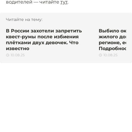
водителей — читайте
тут
.
Читайте на тему:
В России захотели запретить
Выбило окна
квест-румы после избиения
жилого дома
плётками двух девочек. Что
регионе, ест
известно
Подробност
10.08.25
10.08.25