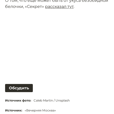
О том, что ещё может быть от укуса безобидной
белочки, «Секрет»
рассказал тут
.
Обсудить
Источник фото:
Caleb Martin / Unsplash
Источник:
«Вечерняя Москва»