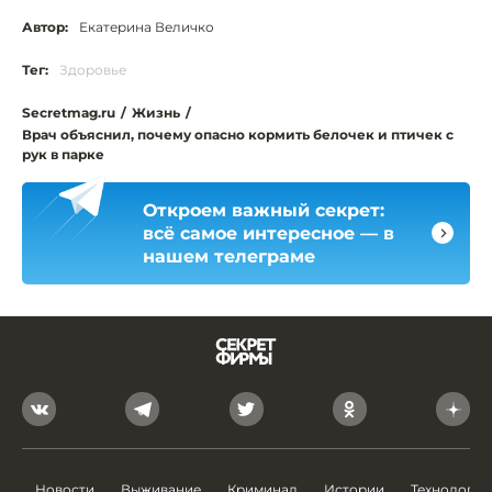
Автор:
Екатерина Величко
Тег:
Здоровье
Secretmag.ru
/
Жизнь
/
Врач объяснил, почему опасно кормить белочек и птичек с
рук в парке
Откроем важный секрет:
всё самое интересное — в
нашем телеграме
Новости
Выживание
Криминал
Истории
Технологии