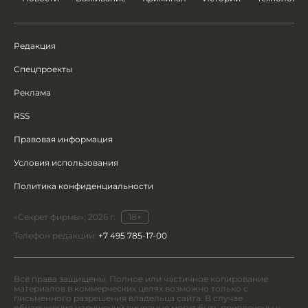
Редакция
Спецпроекты
Реклама
RSS
Правовая информация
Условия использования
Политика конфиденциальности
«Секрет фирмы», 2026 г.
18+
Телефон редакции:
+7 495 785-17-00
Все права защищены. Полное или частичное копирование
материалов в коммерческих целях возможно только с
письменного разрешения владельца сайта. В случае
обнаружения нарушений виновные могут быть привлечены к