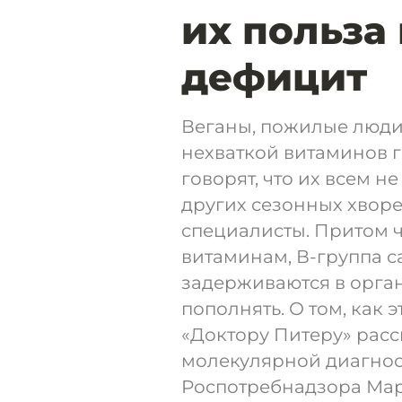
их польза
дефицит
Веганы, пожилые люди
нехваткой витаминов 
говорят, что их всем не
других сезонных хвор
специалисты. Притом ч
витаминам, В-группа с
задерживаются в орган
пополнять. О том, как э
«Доктору Питеру» расс
молекулярной диагно
Роспотребнадзора Мар