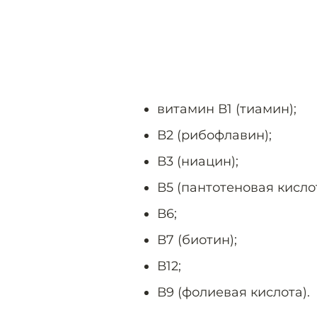
витамин В1 (тиамин);
В2 (рибофлавин);
В3 (ниацин);
В5 (пантотеновая кислот
В6;
В7 (биотин);
В12;
В9 (фолиевая кислота).