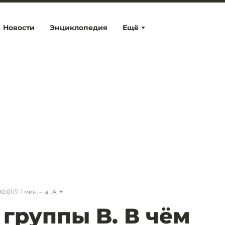
Новости
Энциклопедия
Ещё
0:01
1
мин.
a
A
группы B. В чём