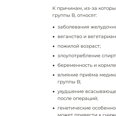
К причинам, из-за котор
группы В, относят:
заболевания желудочно
веганство и вегетариан
пожилой возраст;
злоупотребление спир
беременность и кормле
влияние приёма медик
группы В;
ухудшение всасывающе
после операций;
генетические особенно
может привести к сниж