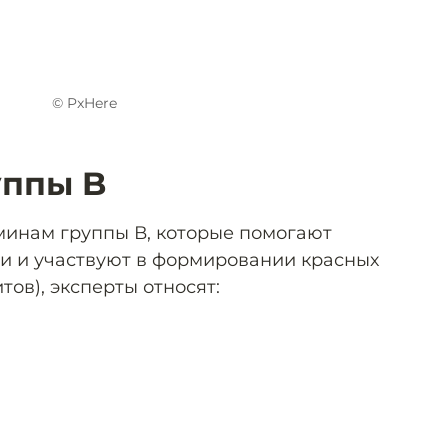
© PxHere
уппы B
минам группы В, которые помогают
и и участвуют в формировании красных
тов), эксперты относят: