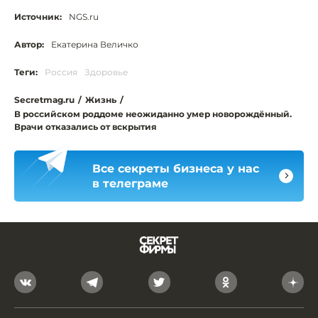
Источник:
NGS.ru
Автор:
Екатерина Величко
Теги:
Россия
Здоровье
Secretmag.ru
/
Жизнь
/
В российском роддоме неожиданно умер новорождённый.
Врачи отказались от вскрытия
Все секреты бизнеса у нас
в телеграме