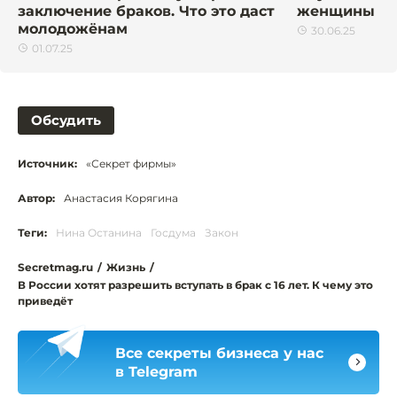
заключение браков. Что это даст
женщины в 
молодожёнам
30.06.25
01.07.25
Обсудить
Источник:
«Секрет фирмы»
Автор:
Анастасия Корягина
Теги:
Нина Останина
Госдума
Закон
Secretmag.ru
/
Жизнь
/
В России хотят разрешить вступать в брак с 16 лет. К чему это
приведёт
Все секреты бизнеса у нас
в Telegram