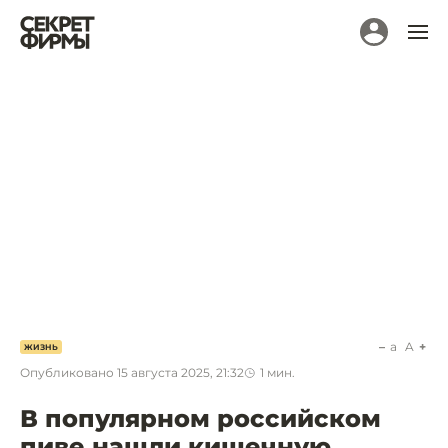
a
A
ЖИЗНЬ
Опубликовано
15 августа 2025, 21:32
1
мин.
В популярном российском
пиве нашли кишечную