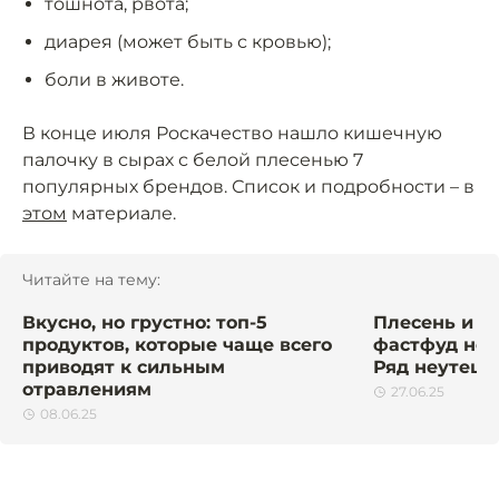
тошнота, рвота;
диарея (может быть с кровью);
боли в животе.
В конце июля Роскачество нашло кишечную
палочку в сырах с белой плесенью 7
популярных брендов. Список и подробности – в
этом
материале.
Читайте на тему:
Вкусно, но грустно: топ-5
Плесень и б
продуктов, которые чаще всего
фастфуд нел
приводят к сильным
Ряд неутеш
отравлениям
27.06.25
08.06.25