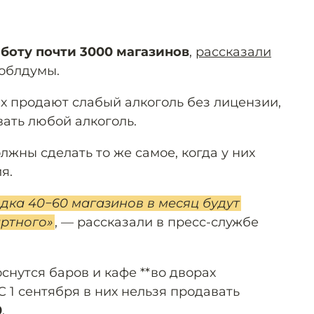
аботу почти 3000 магазинов
,
рассказали
облдумы.
ых продают слабый алкоголь без лицензии,
ать любой алкоголь.
лжны сделать то же самое, когда у них
я.
дка 40−60 магазинов в месяц будут
ртного»
, — рассказали в пресс-службе
снутся баров и кафе **во дворах
 1 сентября в них нельзя продавать
0
.