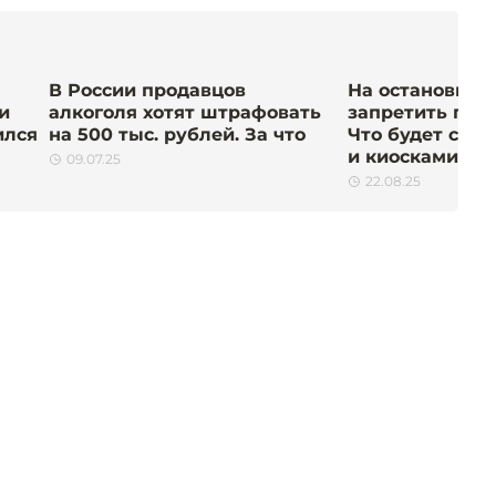
В России продавцов
На остановках
и
алкоголя хотят штрафовать
запретить про
ился
на 500 тыс. рублей. За что
Что будет с к
и киосками
09.07.25
22.08.25