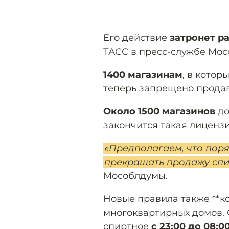
Его действие
затронет р
ТАСС в пресс-службе Мос
1400 магазинам
, в котор
теперь запрещено продав
Около 1500 магазинов
до
закончится такая лицензи
«Предполагаем, что поря
прекращать продажу спи
Мособлдумы.
Новые правила также **ко
многоквартирных домов. С
спиртное
с 23:00 до 08:0