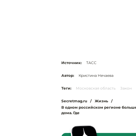
Источник:
ТАСС
Автор:
Кристина Нечаева
Теги:
Московская область
Закон
Secretmag.ru
/
Жизнь
/
В одном российском регионе больше 
дома. Где