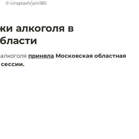
© Unsplash/jain180
жи алкоголя в
бласти
 алкоголя
приняла
Московская областная
 сессии.