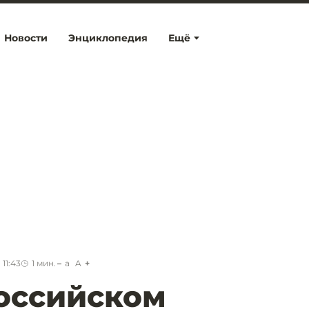
Новости
Энциклопедия
Ещё
 11:43
1
мин.
a
A
оссийском