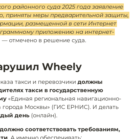
го районного суда 2025 года заявление
о, приняты меры предварительной защиты,
ормации, размещенной в сети Интернет
 программному приложению на интернет-
, — отмечено в решение суда.
арушил Wheely
каза такси и перевозчики
должны
дителях такси в государственную
му
«Единая региональная навигационно-
города Москвы» (ГИС ЕРНИС). И делать
ждый день
(онлайн).
должно соответствовать требованиям,
сти
. А именно обеспечивать: