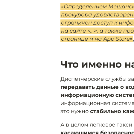
«Определением Мещанско
прокурора удовлетворен
ограничен доступ к инф
на сайте <...>, а также
странице и на Арр Store»
Что именно н
Диспетчерские службы за
передавать данные о во
информационную систе
информационная система 
это нужно
стабильно ка
А в целом легковое такси
касающимся безопасно