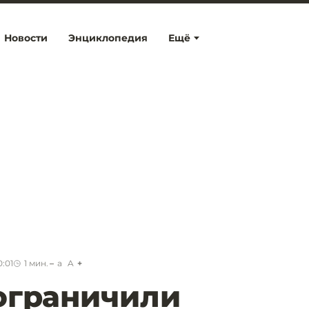
Новости
Энциклопедия
Ещё
0:01
1
мин.
a
A
ограничили