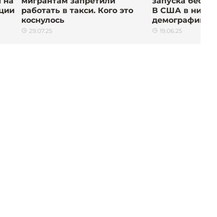
 на
мигрантам запретили
запуска беспил
ации
работать в такси. Кого это
В США в них у
коснулось
демографию»
29.07.25
19.06.25