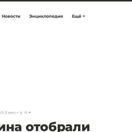
Новости
Энциклопедия
Ещё
0
2
мин.
a
A
ина отобрали