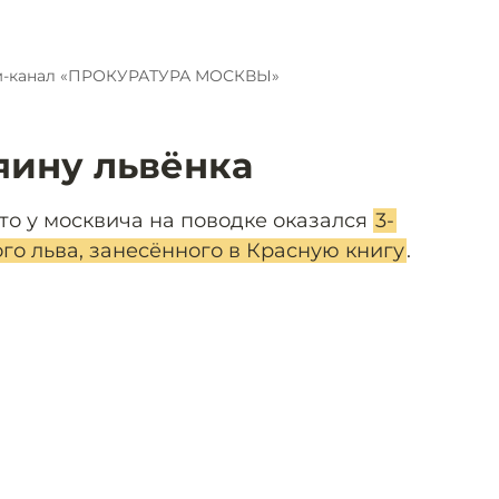
м-канал «ПРОКУРАТУРА МОСКВЫ»
яину львёнка
то у москвича на поводке оказался
3-
го льва, занесённого в Красную книгу
.