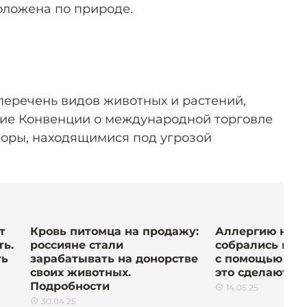
оложена по природе.
 перечень видов животных и растений,
ие Конвенции о международной торговле
оры, находящимися под угрозой
т
Кровь питомца на продажу:
Аллергию на 
ть.
россияне стали
собрались поб
ть
зарабатывать на донорстве
с помощью при
своих животных.
это сделают
Подробности
14.05.25
30.04.25