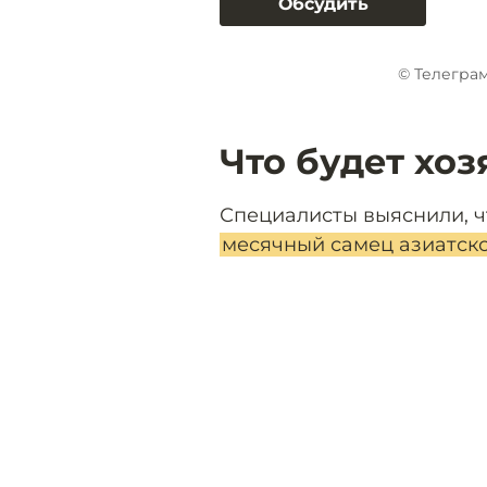
Обсудить
© Телегра
Что будет хоз
Специалисты выяснили, ч
месячный самец азиатско