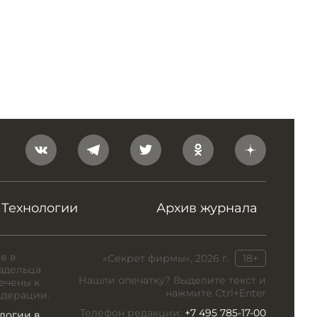
Технологии
Архив журнала
в в
«Секрет фирмы», 2026 г.
18+
адельца
Нашли опечатку? Выделите текст и
ечены к
нажмите Ctrl+Enter
едерации.
Телефон редакции:
+7 495 785-17-00
логии в