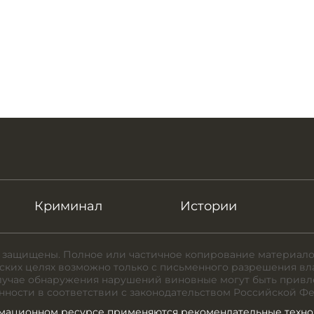
Криминал
Истории
 защищены. Полное или частичное копирование материало
ких целях возможно только с письменного разрешения вл
случае обнаружения нарушений виновные могут быть привл
нности в соответствии с законодательством Российской Ф
мационном ресурсе применяются рекомендательные техно