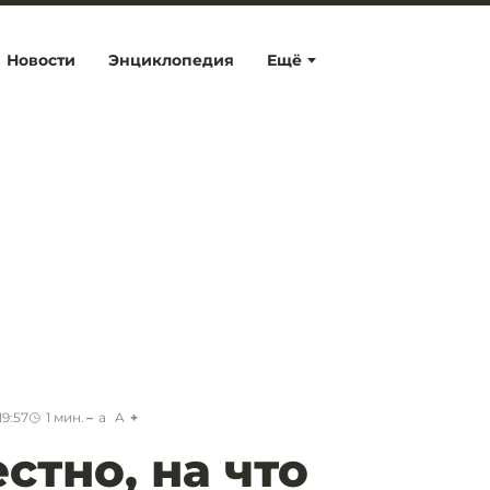
Новости
Энциклопедия
Ещё
19:57
1
мин.
a
A
стно, на что