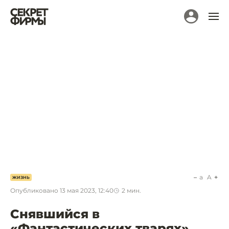
a
A
ЖИЗНЬ
Опубликовано
13 мая 2023, 12:40
2
мин.
Снявшийся в
«Фантастических тварях»