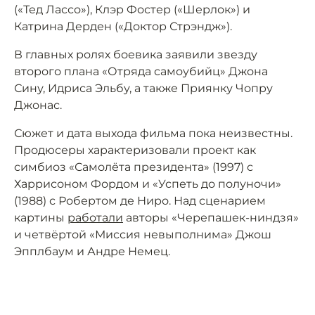
(«Тед Лассо»), Клэр Фостер («Шерлок») и
Катрина Дерден («Доктор Стрэндж»).
В главных ролях боевика заявили звезду
второго плана «Отряда самоубийц» Джона
Сину, Идриса Эльбу, а также Приянку Чопру
Джонас.
Сюжет и дата выхода фильма пока неизвестны.
Продюсеры характеризовали проект как
симбиоз «Самолёта президента» (1997) с
Харрисоном Фордом и «Успеть до полуночи»
(1988) с Робертом де Ниро. Над сценарием
картины
работали
авторы «Черепашек-ниндзя»
и четвёртой «Миссия невыполнима» Джош
Эпплбаум и Андре Немец.