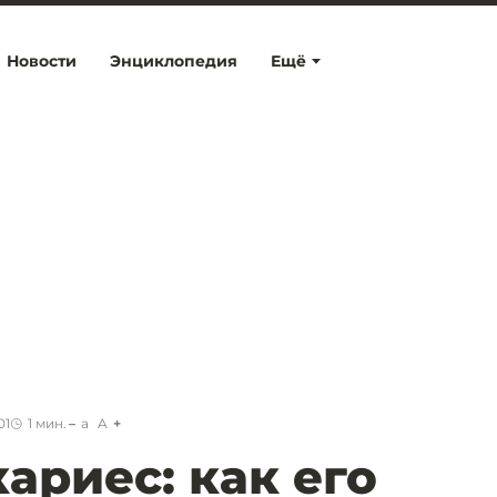
Новости
Энциклопедия
Ещё
01
1
мин.
a
A
ариес: как его