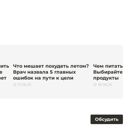
сить
Что мешает похудеть летом?
Чем питаться 
е
Врач назвала 5 главных
Выбирайте ув
вет
ошибок на пути к цели
продукты
17.06.25
18.06.25
Обсудить