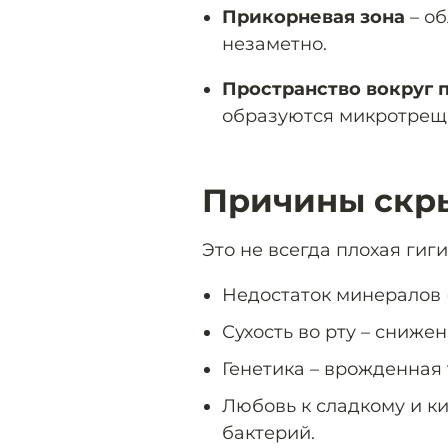
Прикорневая зона
– об
незаметно.
Пространство вокруг 
образуются микротрещи
Причины скры
Это не всегда плохая гиг
Недостаток минералов (
Сухость во рту – сниж
Генетика – врожденная 
Любовь к сладкому и к
бактерий.