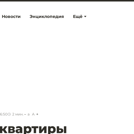
Новости
Энциклопедия
Ещё
6:50
2
мин.
a
A
квартиры