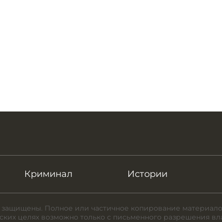
Криминал
Истории
 защищены. Полное или частичное копирование материало
ких целях возможно только с письменного разрешения вл