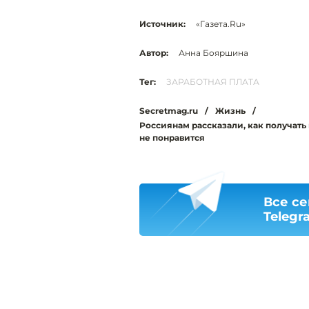
Источник:
«Газета.Ru»
Автор:
Анна Бояршина
Тег:
ЗАРАБОТНАЯ ПЛАТА
Secretmag.ru
/
Жизнь
/
Россиянам рассказали, как получать 
не понравится
Все се
Telegr