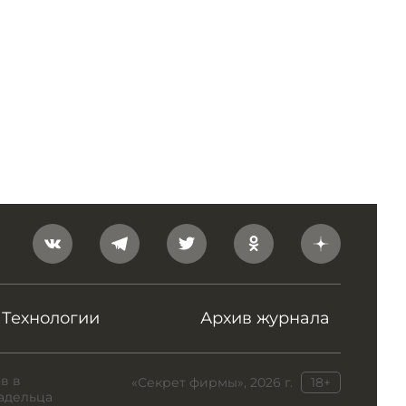
Технологии
Архив журнала
в в
«Секрет фирмы», 2026 г.
18+
адельца