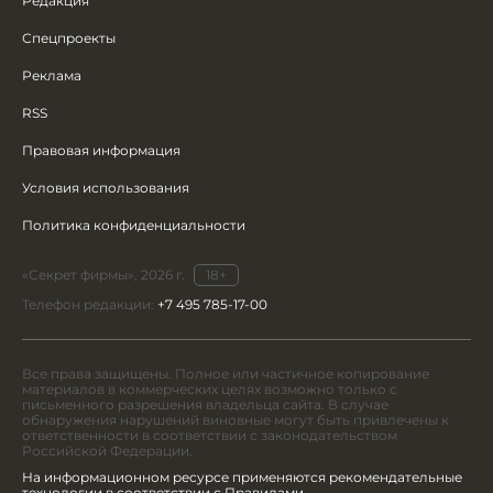
Редакция
Спецпроекты
Реклама
RSS
Правовая информация
Условия использования
Политика конфиденциальности
«Секрет фирмы», 2026 г.
18+
Телефон редакции:
+7 495 785-17-00
Все права защищены. Полное или частичное копирование
материалов в коммерческих целях возможно только с
письменного разрешения владельца сайта. В случае
обнаружения нарушений виновные могут быть привлечены к
ответственности в соответствии с законодательством
Российской Федерации.
На информационном ресурсе применяются рекомендательные
технологии в соответствии с Правилами