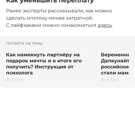
Как уменьшить переплату
Ранее эксперты рассказывали, как можно
сделать ипотеку менее затратной.
С лайфхаками можно ознакомиться
здесь
.
Читайте на тему:
Как намекнуть партнёру на
Беременна в
подарок мечты и в итоге его
Дапкунайте,
получить? Инструкция от
российские 
психолога
стали мамам
21.11.24
21.11.24