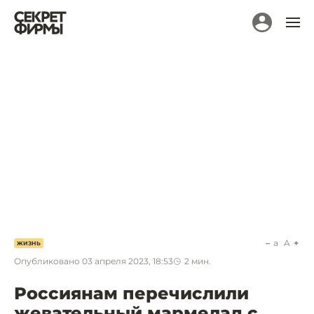
a
A
ЖИЗНЬ
Опубликовано
03 апреля 2023, 18:53
2
мин.
Россиянам перечислили
жевательный мармелад с