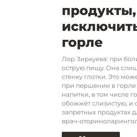
продукты,
исключить
горле
Лор Зиркуева: при боли
острую пищу. Она сли
стенку глотки. Это мож
при першении в горле 
напитки, в том числе г
обожжёт слизистую, и 
запретных продуктах дл
врач-оториноларингол