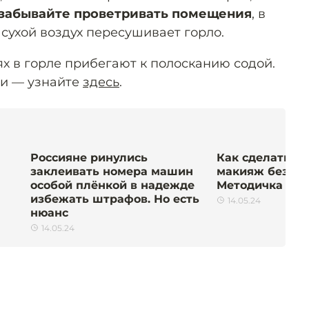
 забывайте проветривать помещения
, в
 сухой воздух пересушивает горло.
х в горле прибегают к полосканию содой.
ти — узнайте
здесь
.
Россияне ринулись
Как сделать с
заклеивать номера машин
макияж без ви
особой плёнкой в надежде
Методичка для
избежать штрафов. Но есть
14.05.24
нюанс
14.05.24