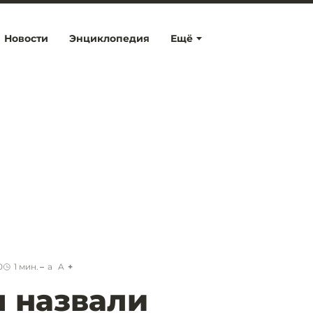
Новости
Энциклопедия
Ещё
0
1
мин.
a
A
 назвали