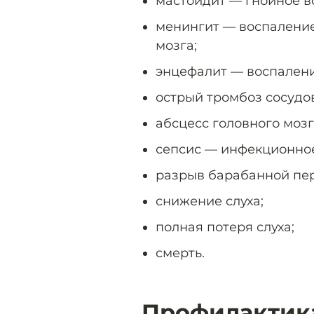
мастоидит — гнойное в
менингит — воспаление
мозга;
энцефалит — воспалени
острый тромбоз сосудов
абсцесс головного мозг
сепсис — инфекционное
разрыв барабанной пе
снижение слуха;
полная потеря слуха;
смерть.
Профилактика