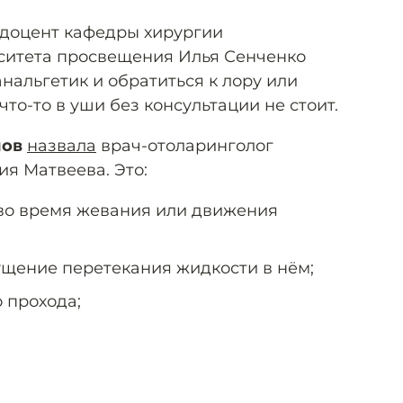
., доцент кафедры хирургии
ситета просвещения Илья Сенченко
нальгетик и обратиться к лору или
что-то в уши без консультации не стоит.
мов
назвала
врач-отоларинголог
я Матвеева. Это:
е во время жевания или движения
ущение перетекания жидкости в нём;
 прохода;