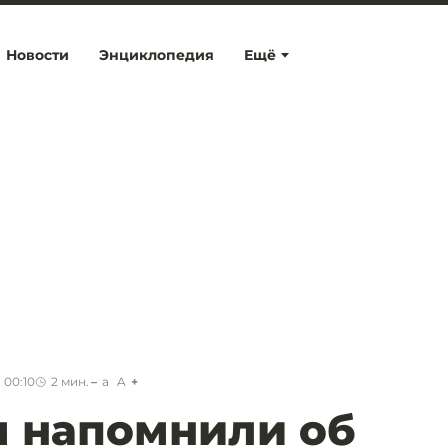
Новости
Энциклопедия
Ещё
 00:10
2
мин.
a
A
м напомнили об