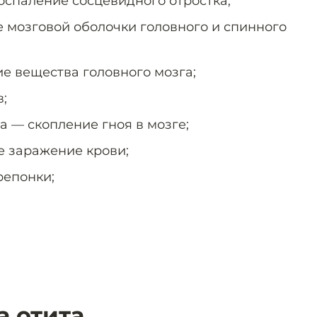
оспаление сосцевидного отростка;
 мозговой оболочки головного и спинного
е вещества головного мозга;
;
а — скопление гноя в мозге;
 заражение крови;
репонки;
 отита