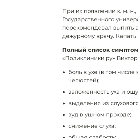
При их появлении к. м. н
Государственного универ
порекомендовал выпить а
дежурному врачу. Капать 
Полный список симпто
«Поликлиники.ру» Виктори
боль в ухе (в том числ
челюстей);
заложенность уха и ощ
выделения из слухового
зуд в ушном проходе;
снижение слуха;
общая слабость;