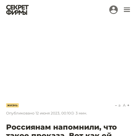
a
A
ЖИЗНЬ
Опубликовано
12 июня 2023, 00:10
3
мин.
Россиянам напомнили, что
такое проказа. Вот как ей