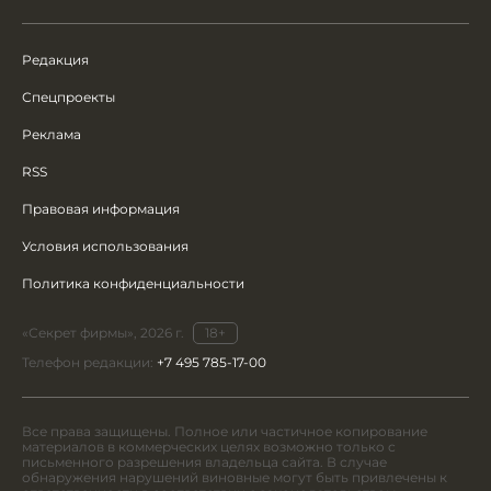
Редакция
Спецпроекты
Реклама
RSS
Правовая информация
Условия использования
Политика конфиденциальности
«Секрет фирмы», 2026 г.
18+
Телефон редакции:
+7 495 785-17-00
Все права защищены. Полное или частичное копирование
материалов в коммерческих целях возможно только с
письменного разрешения владельца сайта. В случае
обнаружения нарушений виновные могут быть привлечены к