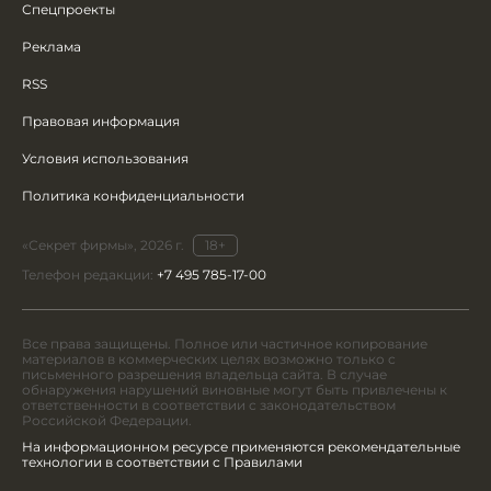
Спецпроекты
Реклама
RSS
Правовая информация
Условия использования
Политика конфиденциальности
«Секрет фирмы», 2026 г.
18+
Телефон редакции:
+7 495 785-17-00
Все права защищены. Полное или частичное копирование
материалов в коммерческих целях возможно только с
письменного разрешения владельца сайта. В случае
обнаружения нарушений виновные могут быть привлечены к
ответственности в соответствии с законодательством
Российской Федерации.
На информационном ресурсе применяются рекомендательные
технологии в соответствии с Правилами