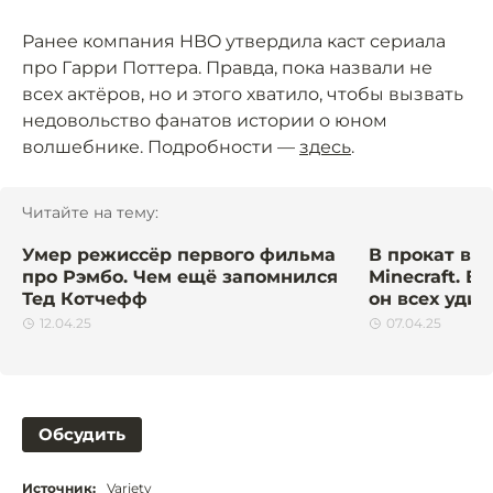
Ранее компания HBO утвердила каст сериала
про Гарри Поттера. Правда, пока назвали не
всех актёров, но и этого хватило, чтобы вызвать
недовольство фанатов истории о юном
волшебнике. Подробности —
здесь
.
Читайте на тему:
Умер режиссёр первого фильма
В прокат вы
про Рэмбо. Чем ещё запомнился
Minecraft. Е
Тед Котчефф
он всех уди
12.04.25
07.04.25
Обсудить
Источник:
Variety