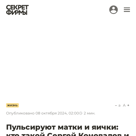
a
A
ЖИЗНЬ
Опубликовано
08 октября 2024, 02:00
2
мин.
Пульсируют матки и яички:
кто такой Сергей Коновалов и