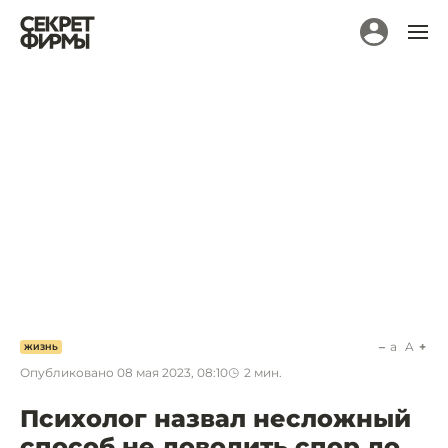
a
A
ЖИЗНЬ
Опубликовано
08 мая 2023, 08:10
2
мин.
Психолог назвал несложный
способ не доводить спор до