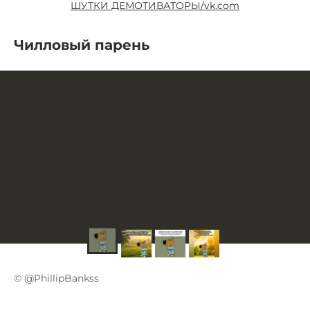
ШУТКИ ДЕМОТИВАТОРЫ/vk.com
Чилловый парень
© @PhillipBankss