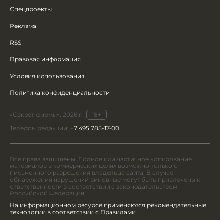
Спецпроекты
Реклама
RSS
Правовая информация
Условия использования
Политика конфиденциальности
«Секрет фирмы», 2026 г.
18+
Телефон редакции:
+7 495 785-17-00
Все права защищены. Полное или частичное копирование
материалов в коммерческих целях возможно только с
письменного разрешения владельца сайта. В случае
обнаружения нарушений виновные могут быть привлечены к
ответственности в соответствии с законодательством
Российской Федерации.
На информационном ресурсе применяются рекомендательные
технологии в соответствии с Правилами