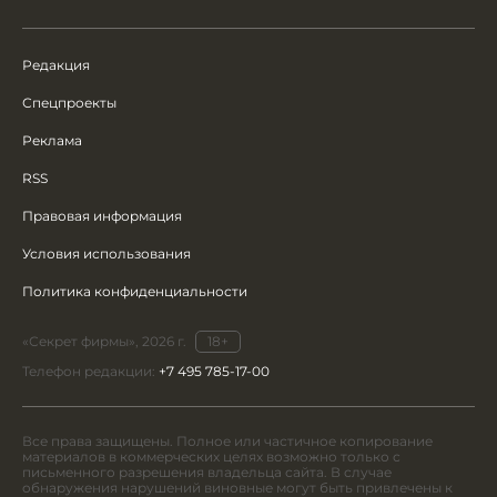
Редакция
Спецпроекты
Реклама
RSS
Правовая информация
Условия использования
Политика конфиденциальности
«Секрет фирмы», 2026 г.
18+
Телефон редакции:
+7 495 785-17-00
Все права защищены. Полное или частичное копирование
материалов в коммерческих целях возможно только с
письменного разрешения владельца сайта. В случае
обнаружения нарушений виновные могут быть привлечены к