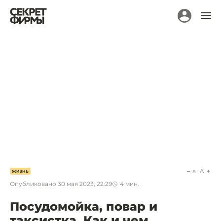
a
A
ЖИЗНЬ
Опубликовано
30 мая 2023, 22:29
4
мин.
Посудомойка, повар и
таксистка. Как и чем