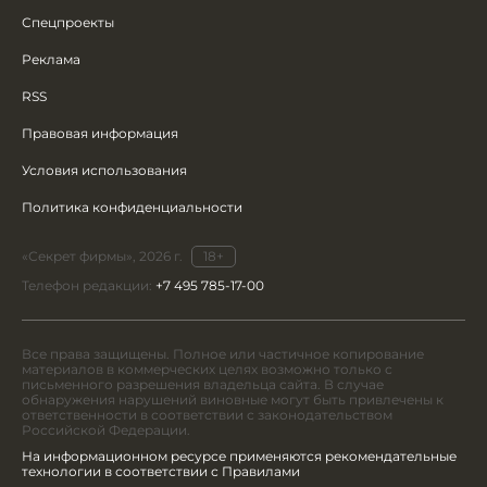
Спецпроекты
Реклама
RSS
Правовая информация
Условия использования
Политика конфиденциальности
«Секрет фирмы», 2026 г.
18+
Телефон редакции:
+7 495 785-17-00
Все права защищены. Полное или частичное копирование
материалов в коммерческих целях возможно только с
письменного разрешения владельца сайта. В случае
обнаружения нарушений виновные могут быть привлечены к
ответственности в соответствии с законодательством
Российской Федерации.
На информационном ресурсе применяются рекомендательные
технологии в соответствии с Правилами