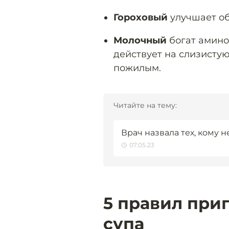
Гороховый
улучшает об
Молочный
богат амино
действует на слизистую
пожилым.
Читайте на тему:
Врач назвала тех, кому н
07.05.23
5 правил при
супа