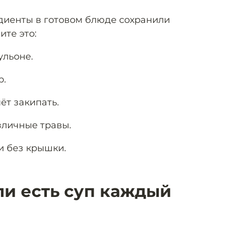
едиенты в готовом блюде сохранили
ите это:
ульоне.
р.
ёт закипать.
зличные травы.
и без крышки.
ли есть суп каждый