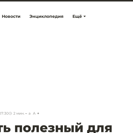
Новости
Энциклопедия
Ещё
07:30
2
мин.
a
A
ть полезный для