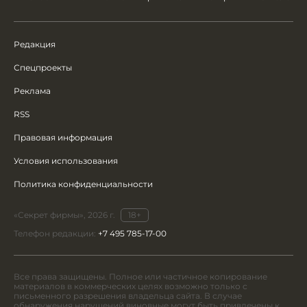
Редакция
Спецпроекты
Реклама
RSS
Правовая информация
Условия использования
Политика конфиденциальности
«Секрет фирмы», 2026 г.
18+
Телефон редакции:
+7 495 785-17-00
Все права защищены. Полное или частичное копирование
материалов в коммерческих целях возможно только с
письменного разрешения владельца сайта. В случае
обнаружения нарушений виновные могут быть привлечены к