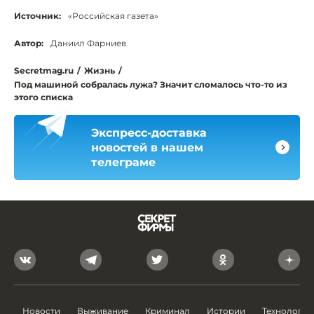
Источник:
«Российская газета»
Автор:
Даниил Фарниев
Secretmag.ru
/
Жизнь
/
Под машиной собралась лужа? Значит сломалось что-то из
этого списка
Экспресс-доставка
новостей в нашем
телеграме
Новости
Выживание
Криминал
Истории
Технологии