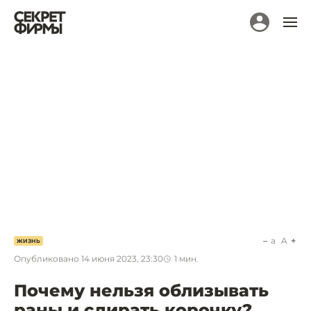
a
A
ЖИЗНЬ
Опубликовано
14 июня 2023, 23:30
1
мин.
Почему нельзя облизывать
раны и сдирать корочку?