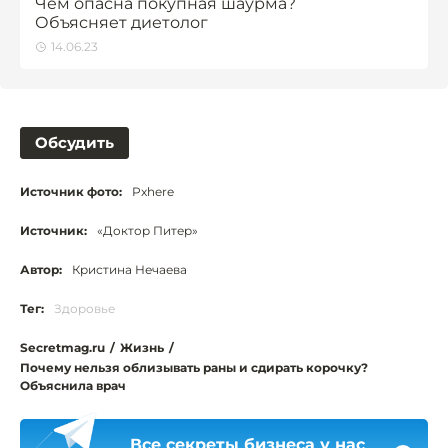
Чем опасна покупная шаурма?
Объясняет диетолог
14.06.23
Обсудить
Источник фото:
Pxhere
Источник:
«Доктор Питер»
Автор:
Кристина Нечаева
Тег:
Здоровье
Secretmag.ru
/
Жизнь
/
Почему нельзя облизывать раны и сдирать корочку?
Объяснила врач
Все секреты бизнеса у нас